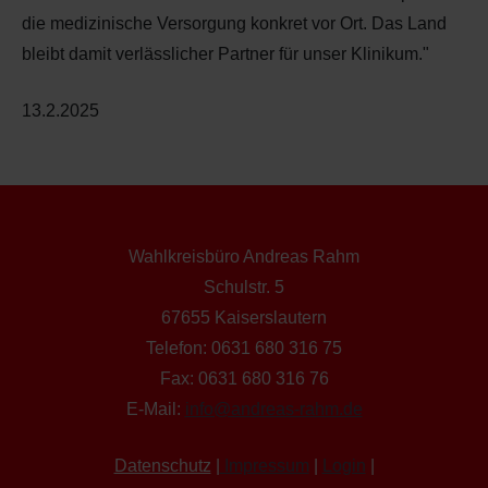
die medizinische Versorgung konkret vor
Ort
. Das Land
bleibt damit verlässlicher Partner für unser Klinikum."
13.2.2025
Wahlkreisbüro Andreas Rahm
Schulstr. 5
67655 Kaiserslautern
Telefon: 0631 680 316 75
Fax: 0631 680 316 76
E-Mail:
info@andreas-rahm.de
Datenschutz
|
Impressum
|
Login
|