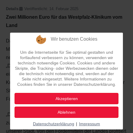
Details
Veröffentlicht: 14. Februar 2025
Zwei Millionen Euro für das Westpfalz-Klinikum vom
Land
Wir benutzen Cookies
Das Westpfalz-Klinikum in Kaiserslautern erhält zwei
Millionen Euro
aus dem
Um die Internetseite für Sie optimal gestalten und
neuem
Krankenhausinvestitionsprogramm des Landes.
fortlaufend verbessern zu können, verwenden wir
technisch notwendige Cookies. Cookies und andere
„Die Mittel sind für die Radiologie des Krankenhauses,
Skripte, die Tracking- oder Werbezwecken dienen oder
die technisch nicht notwendig sind, werden auf der
ein starkes Zeichen in turbulenten Zeiten für die
Seite nicht eingesetzt. Weitere Informationen zu
Krankenhauslandschaft in Rheinland-Pfalz“, begrüßt der
Cookies finden Sie in unserer Datenschutzerklärung.
SPD-Landtagsabgeordnete Andreas Rahm die
Akzeptieren
Förderung.
Ablehnen
„Das ist eine Investitionen für eine nachhaltige und
zukunftsfeste Gesundheitsversorgung in
Datenschutzerklärung
|
Impressum
unserer
Stadt.
Von den Fördermitteln der Landes profitiert