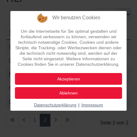
Anzeige #
Wir benutzen Cookies
Um die Internetseite für Sie optimal gestalten und
Titel
fortlaufend verbessern zu können, verwenden wir
technisch notwendige Cookies. Cookies und andere
Beiträge
Gemeinsam für unseren Wald
Skripte, die Tracking- oder Werbezwecken dienen oder
die technisch nicht notwendig sind, werden auf der
Seite nicht eingesetzt. Weitere Informationen zu
Der Familiensommer kann kommen
Cookies finden Sie in unserer Datenschutzerklärung.
Mittel für Schulsozialarbeit
Akzeptieren
Neuer Kinderzuschlag hilft Familien
Ablehnen
Der Solardeckel muss weg
Datenschutzerklärung
|
Impressum
1
2
Seite 2 von 2